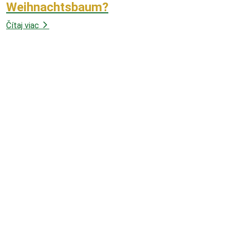
Weihnachtsbaum?
Čítaj viac
11.09.
Weihnachtsdekoration in der
Vergangenheit