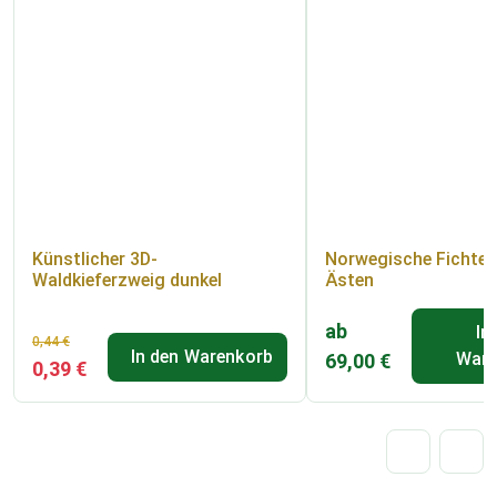
Künstlicher 3D-
Norwegische Fichte 
Waldkieferzweig dunkel
Ästen
ab
In
Der
Der
0,44
€
In den Warenkorb
Ware
69,00
€
0,39
€
ursprüngliche
aktuelle
Preis
Preis
war:
ist:
0,44 €.
0,39 €.