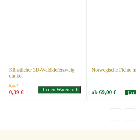
Künstlicher 3D-Waldkieferzweig
Norwegische Fichte mit
dunkel
Der
Der
0,44
€
In den Warenkorb
0,39
€
ab
69,00
€
In de
ursprüngliche
aktuelle
Preis
Preis
war:
ist:
0,44 €.
0,39 €.