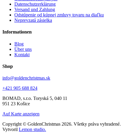
Datenschutzerklärung
Versand und Zahlung
Odstúpenie od kúpnej zmluvy tovaru na diaľku
Neprevzatá zásielka
Informationen
Blog
Über uns
Kontakt
Shop
info@goldenchristmas.sk
+421 905 688 824
BOMAD, s.r.o.
Toryská 5, 040 11
951 23 Košice
Auf Karte anzeigen
Copyright © GoldenChristmas 2026. Všetky práva vyhradené.
Vytvoril
Lemon studio.